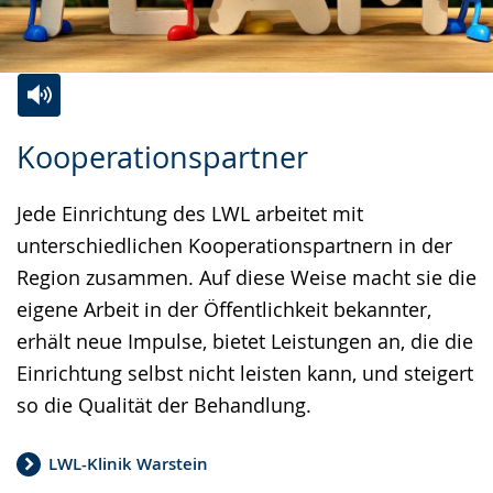
Zur
Aktiviere
Ein
Kooperationspartner
Leichten
Audio-
Video
Sprache
Unterstützung.
in
Jede Einrichtung des LWL arbeitet mit
wechseln.
Deutscher
unterschiedlichen Kooperationspartnern in der
Gebärdensprache
Region zusammen. Auf diese Weise macht sie die
wird
eigene Arbeit in der Öffentlichkeit bekannter,
angezeigt.
erhält neue Impulse, bietet Leistungen an, die die
Einrichtung selbst nicht leisten kann, und steigert
so die Qualität der Behandlung.
LWL-Klinik Warstein