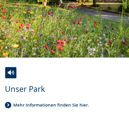
Zur
Aktiviere
Ein
Unser Park
Leichten
Audio-
Video
Sprache
Unterstützung.
in
wechseln.
Deutscher
Mehr Informationen finden Sie hier.
Gebärdensprache
wird
angezeigt.