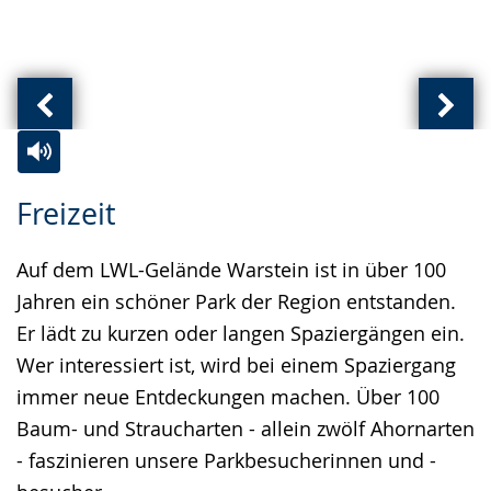
Vorherige
Näch
Ansicht:
Ansic
(
(
Zur
Aktiviere
Ein
Freizeit
von
von
Leichten
Audio-
Video
)
)
Sprache
Unterstützung.
in
Auf dem LWL-Gelände Warstein ist in über 100
wechseln.
Deutscher
Jahren ein schöner Park der Region entstanden.
Gebärdensprache
Er lädt zu kurzen oder langen Spaziergängen ein.
wird
Wer interessiert ist, wird bei einem Spaziergang
angezeigt.
immer neue Entdeckungen machen. Über 100
Baum- und Straucharten - allein zwölf Ahornarten
- faszinieren unsere Parkbesucherinnen und -